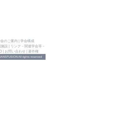
入会のご案内
|
学会構成
属施設
|
リンク－関連学会等－
D
|
お問い合わせ
|
著作権
NSFUSION All rights reserved