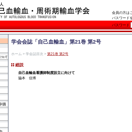
会員の方は
パスワード
パスワード
学会会誌「自己血輸血」第21巻 第2号
ホーム
>
学会誌目次
>
第21巻 第2号
総説
自己血輸血看護師制度設立に向けて
脇本 信博