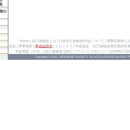
Home
|
自己血輸血とは
|
日本自己血輸血学会について
|
理事長挨拶
|
定款
|
事業報告
|
学会誌目次
|
トピックス
|
学会認定・自己血輸血責任医師所
利益相反（COI）
|
自己血輸血 Q&A
|
プライバシーポリシー
|
DOWN LOA
Copyright © 2011 JAPANESE SOCIETY OF AUTOLOGOUS BLOOD TRA