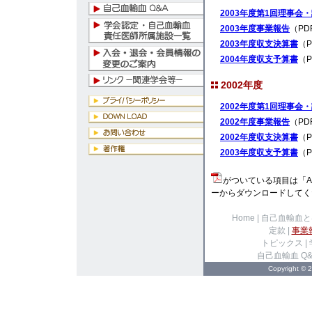
2003年度第1回理事会
2003年度事業報告
（PD
2003年度収支決算書
（P
2004年度収支予算書
（P
2002年度
2002年度第1回理事会
2002年度事業報告
（PD
2002年度収支決算書
（P
2003年度収支予算書
（P
がついている項目は「Ad
ーからダウンロードしてく
Home
|
自己血輸血と
定款
|
事業
トピックス
|
自己血輸血 Q&
Copyright ©