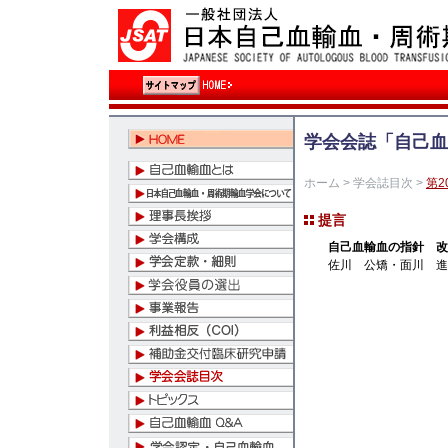
学会会誌「自己血
ホーム
>
学会誌目次
>
第2
提言
自己血輸血の指針 改
佐川 公矯・面川 進