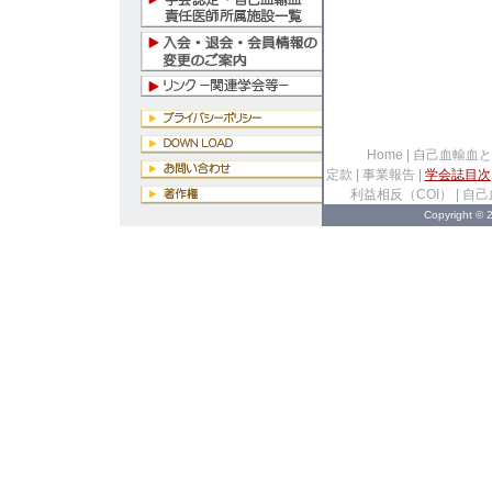
Home
|
自己血輸血と
定款
|
事業報告
|
学会誌目次
利益相反（COI）
|
自己
Copyright 