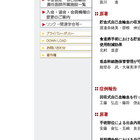
面川 進
原著
貯血式自己血輸血の収
渡邉奈緒美・曽根 伸
食道癌手術における貯血
使用削減効果
北村 道彦
造血幹細胞保管管理が
能登谷 武・大塚美津
症例報告
回収式自己血輸血を行
工藤 弘志・藤田 啓
原著
手術部位による出血内
安藤 俊弘・五嶋 良
肝胆膵外科における自