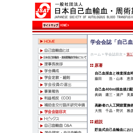
学会会誌「自己血
ホーム
>
学会誌目次
>
第1
原著
自己血採血と検査採血時
藤田 浩・山本 恵美
自己血400ml採血後
眞鍋 庸三・瀬戸 美
高齢者の人工関節置換
大熊 千晶・野沢 雅
総説
貯血式自己血輸血にお