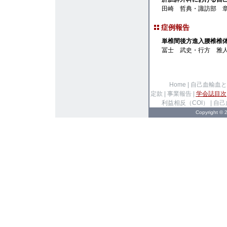
田崎 哲典・諏訪部 
症例報告
単椎間後方進入腰椎椎
冨士 武史・行方 雅
Home
|
自己血輸血と
定款
|
事業報告
|
学会誌目次
利益相反（COI）
|
自己
Copyright 