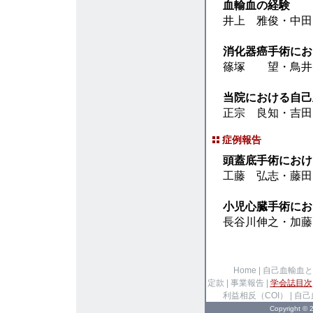
血輸血の経験
井上 雅俊・中田
消化器癌手術にお
篠塚 望・鳥井
当院における自己
正宗 良知・吉田
症例報告
頭蓋底手術におけ
工藤 弘志・藤田
小児心臓手術にお
長谷川伸之・加藤
Home
|
自己血輸血と
定款
|
事業報告
|
学会誌目次
利益相反（COI）
|
自己
Copyright 