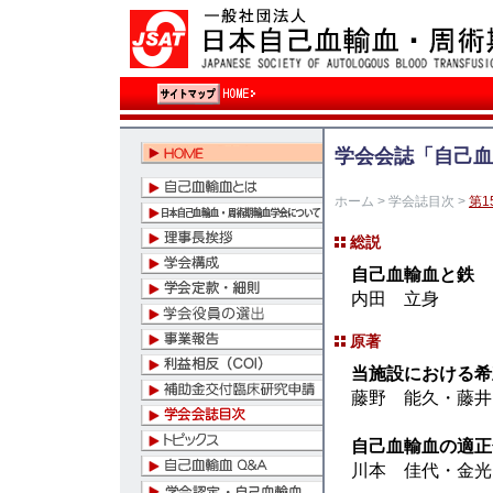
学会会誌「自己血
ホーム
>
学会誌目次
>
第1
総説
自己血輸血と鉄
内田 立身
原著
当施設における希
藤野 能久・藤井
自己血輸血の適正
川本 佳代・金