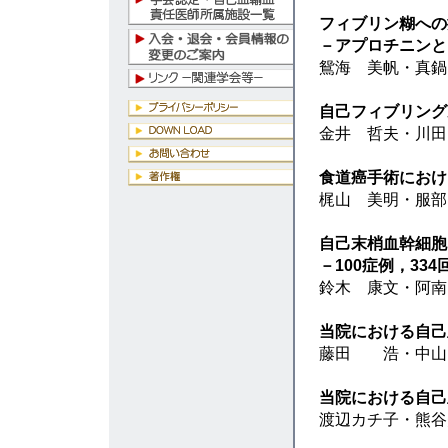
フィブリン糊への
－アプロチニンと
鴛海 美帆・真鍋
自己フィブリング
金井 哲夫・川
食道癌手術におけ
梶山 美明・服部
自己末梢血幹細胞
－100症例，33
鈴木 康文・阿南
当院における自己
藤田 浩・中山
当院における自己
渡辺カチ子・熊谷