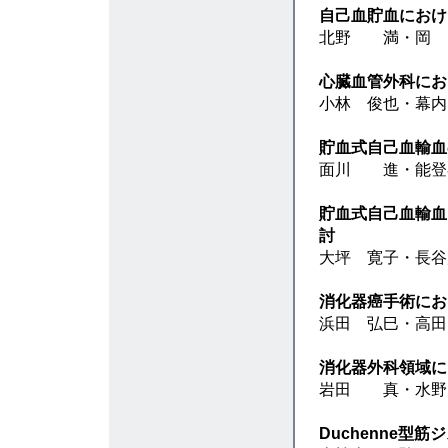
自己血貯血におけ
北野 満・岡 
心臓血管外科にお
小林 俊也・幕内
貯血式自己血輸血
面川 進・能登
貯血式自己血輸血
討
大坪 寛子・長
消化器癌手術にお
浜田 弘巳・高田
消化器外科領域に
岩田 真・水野
Duchenne