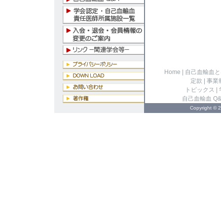
Home
|
自己血輸血と
定款
|
事業
トピックス
|
自己血輸血 Q&
Copyright ©