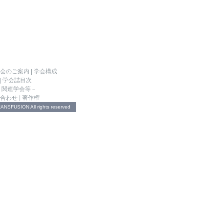
会のご案内
|
学会構成
|
学会誌目次
－関連学会等－
合わせ
|
著作権
NSFUSION All rights reserved