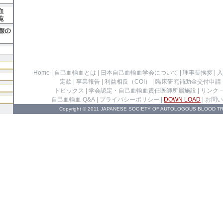
Home
|
自己血輸血とは
|
日本自己血輸血学会について
|
理事長挨拶
|
入
定款
|
事業報告
|
利益相反（COI）
|
臨床研究補助金交付申請
トピックス
|
学会認定・自己血輸血責任医師所属施設
|
リンク
自己血輸血 Q&A
|
プライバシーポリシー
|
DOWN LOAD
|
お問い
Copyright © 2011 JAPANESE SOCIETY OF AUTOLOGOUS BLOOD TRA